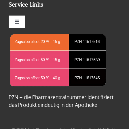
Service Links
Nagelbettentzündung
Wirkstoff
Toggle
Navigation
Karbunkel
FAQ
Kontakt
Haarbalgentzündung
Anwendung Zugsalbe
Impressum
Furunkel
Datenschutz
Rasierpickel
Nebenwirkungs-Meldung
PZN – die Pharmazentralnummer identifiziert
das Produkt eindeutig in der Apotheke
Abszesse