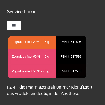
Schweißdrüsenentzündung
Wirkung von ZUGSALBE effect
Service Links
Nagelbettentzündung
Wirkstoff
Toggle
Navigation
Karbunkel
FAQ
Kontakt
Haarbalgentzündung
Anwendung Zugsalbe
Impressum
Furunkel
Datenschutz
Rasierpickel
Nebenwirkungs-Meldung
PZN – die Pharmazentralnummer identifiziert
das Produkt eindeutig in der Apotheke
Abszesse