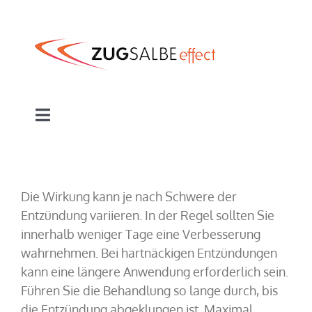
Zum
Inhalt
springen
Toggle
Navigation
Zugsalbe
Die Wirkung kann je nach Schwere der
Anwendungsgebiete
Entzündung variieren. In der Regel sollten Sie
innerhalb weniger Tage eine Verbesserung
FAQ
wahrnehmen. Bei hartnäckigen Entzündungen
kann eine längere Anwendung erforderlich sein.
Kontakt
Führen Sie die Behandlung so lange durch, bis
die Entzündung abgeklungen ist. Maximal